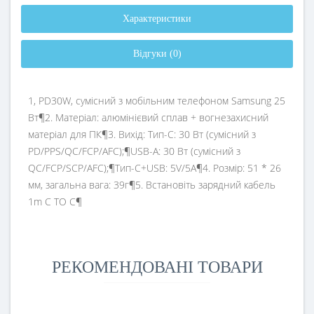
Характеристики
Відгуки (0)
1, PD30W, сумісний з мобільним телефоном Samsung 25
Вт¶2. Матеріал: алюмінієвий сплав + вогнезахисний
матеріал для ПК¶3. Вихід: Тип-C: 30 Вт (сумісний з
PD/PPS/QC/FCP/AFC);¶USB-A: 30 Вт (сумісний з
QC/FCP/SCP/AFC);¶Тип-C+USB: 5V/5A¶4. Розмір: 51 * 26
мм, загальна вага: 39г¶5. Встановіть зарядний кабель
1m C TO C¶
РЕКОМЕНДОВАНІ ТОВАРИ