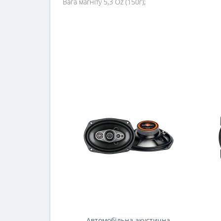
Вага магніту 5,3 Oz (150г);
Автомобільна акустична