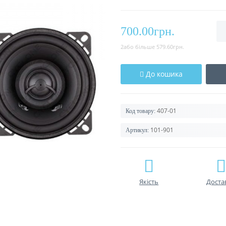
700.00грн.
2або більше 579.60грн.
До кошика
407-01
Код товару:
101-901
Артикул:
Якість
Доста