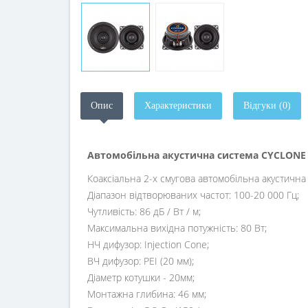
Опис
Характеристики
Відгуки (0)
Автомобільна акустична система CYCLONE 
Коаксіальна 2-х смугова автомобільна акустична 
Діапазон відтворюваних частот: 100-20 000 Гц;
Чутливість: 86 дБ / Вт / м;
Максимальна вихідна потужність: 80 Вт;
НЧ дифузор: Injection Cone;
ВЧ дифузор: PEI (20 мм);
Діаметр котушки - 20мм;
Монтажна глибина: 46 мм;