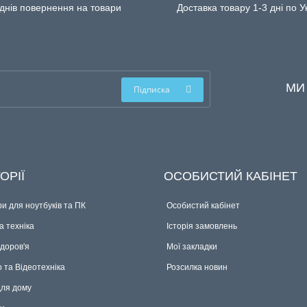
днів повернення на товари
Доставка товару 1-3 дні по У
МИ
Підписка
ОРІЇ
ОСОБИСТИЙ КАБІНЕТ
и для ноутбуків та ПК
Особистий кабінет
 техніка
Історія замовлень
здоров'я
Мої закладки
о та Відеотехніка
Розсилка новин
для дому