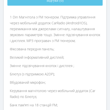
Відгуки (0)
1 Din Магнітола з FM тюнером. Підтримка управління
через мобільний додаток CarRadio (Android/IOS),
перемикання між джерелами сигналу, налаштування
звукових параметрів тощо. Змінне підсвічування кнопок
і дисплея. MP3 програвач з FM тюнером;
Фіксована передня панель;
Великий інформативний дисплей;
Змінне підсвічування кнопок і дисплея ;
Блютуз (з підтримкою A2DP);
Вбудований мікрофон;
Керування магнітолою через мобільний додаток (Car
Radio) по Блютуз;
Банк пам'яті на 18 станцій FM;