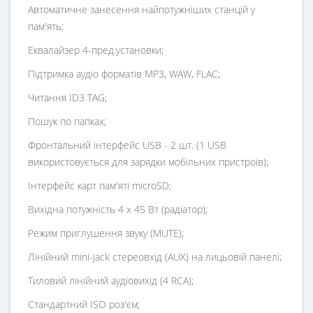
Автоматичне занесення найпотужніших станцій у
пам'ять;
Еквалайзер 4-пред.установки;
Підтримка аудіо форматів MP3, WAW, FLAC;
Читання ID3 TAG;
Пошук по папках;
Фронтальний інтерфейс USB - 2 шт. (1 USB
використовується для зарядки мобільних пристроїв);
Інтерфейс карт пам'яті microSD;
Вихідна потужність 4 х 45 Вт (радіатор);
Режим приглушення звуку (MUTE);
Лінійний mini-jack стереовхід (AUX) на лицьовій панелі;
Тиловий лінійний аудіовихід (4 RCA);
Стандартний ISO роз'єм;