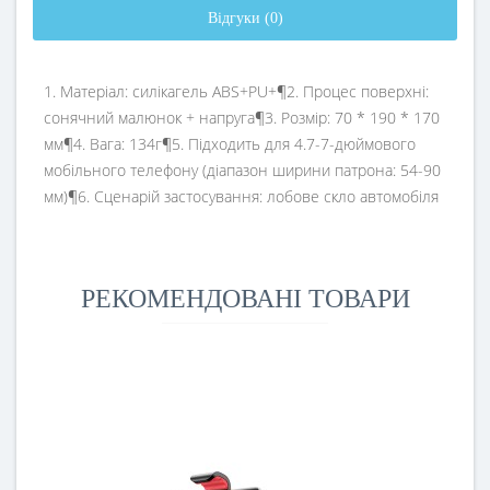
Відгуки (0)
1. Матеріал: силікагель ABS+PU+¶2. Процес поверхні:
сонячний малюнок + напруга¶3. Розмір: 70 * 190 * 170
мм¶4. Вага: 134г¶5. Підходить для 4.7-7-дюймового
мобільного телефону (діапазон ширини патрона: 54-90
мм)¶6. Сценарій застосування: лобове скло автомобіля
РЕКОМЕНДОВАНІ ТОВАРИ