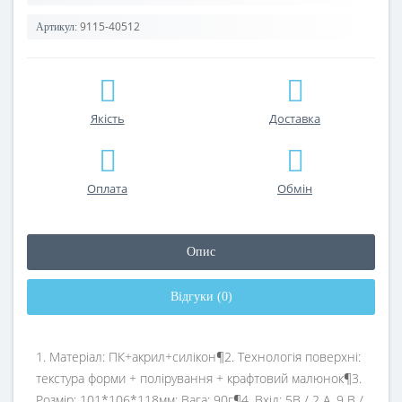
9115-40512
Артикул:
Якість
Доставка
Оплата
Обмін
Опис
Відгуки (0)
1. Матеріал: ПК+акрил+силікон¶2. Технологія поверхні:
текстура форми + полірування + крафтовий малюнок¶3.
Розмір: 101*106*118мм; Вага: 90г¶4. Вхід: 5В / 2 А. 9 В /