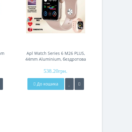
4mm
Apl Watch Series 6 M26 PLUS,
Apl Watch Se
44mm Aluminium, бездротова
Aluminium, 
зарядка, gold
538.20грн.
538
До кошика
До кош