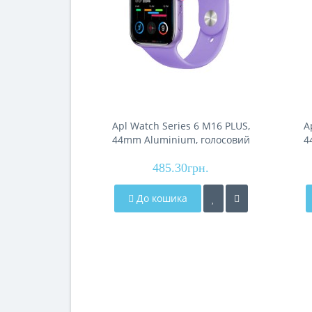
Apl Watch Series 6 M16 PLUS,
A
44mm Aluminium, голосовий
4
виклик, purple
485.30грн.
До кошика