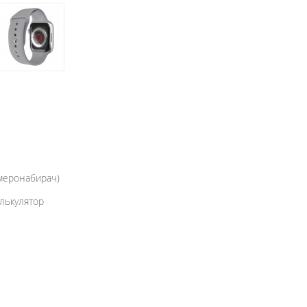
омеронабирач)
алькулятор