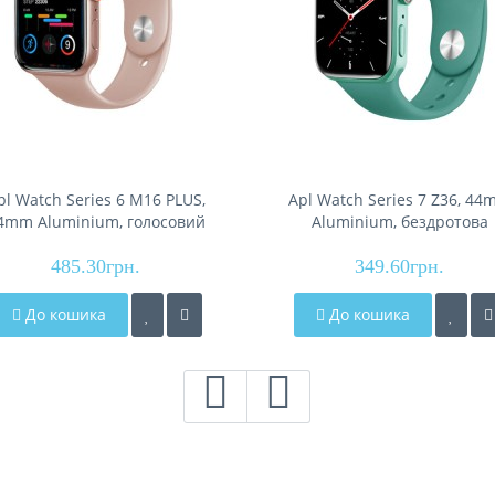
pl Watch Series 6 M16 PLUS,
Apl Watch Series 7 Z36, 4
4mm Aluminium, голосовий
Aluminium, бездротова
виклик, gold
зарядка, mint
485.30грн.
349.60грн.
До кошика
До кошика