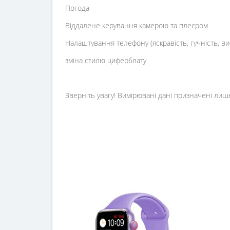
Погода
Віддалене керування камерою та плеєром
Налаштування телефону (яскравість, гучність, в
зміна стилю циферблату
Зверніть увагу! Вимірювані дані призначені лише