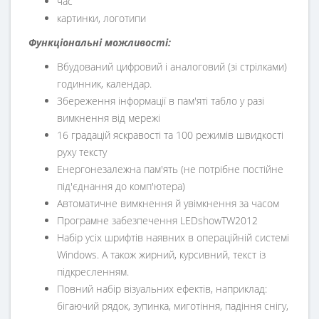
час
картинки, логотипи
Функціональні можливості:
Вбудований цифровий і аналоговий (зі стрілками)
годинник, календар.
Збереження інформації в пам'яті табло у разі
вимкнення від мережі
16 градацій яскравості та 100 режимів швидкості
руху тексту
Енергонезалежна пам'ять (не потрібне постійне
під'єднання до комп'ютера)
Автоматичне вимкнення й увімкнення за часом
Програмне забезпечення LEDshowTW2012
Набір усіх шрифтів наявних в операційній системі
Windows. А також жирний, курсивний, текст із
підкресленням.
Повний набір візуальних ефектів, наприклад:
бігаючий рядок, зупинка, миготіння, падіння снігу,