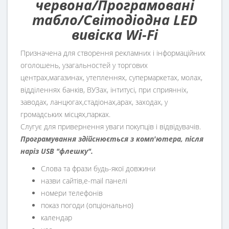
червона/Програмовані
табло/Світодіодна LED
вивіска Wi-Fi
Призначена для створення рекламних і інформаційних
оголошень, узагальностей у торгових
центрах,магазинах, утепленнях, супермаркетах, молах,
відділеннях банків, ВУЗах, інтитусі, при сприянніх,
заводах, ланцюгах,стадіонах,арах, заходах, у
громадських місцях,парках.
Слугує для привернення уваги покупців і відвідувачів.
Програмування здійснюється з комп'ютера, після
наріз USB "флешку".
Слова та фрази будь-якої довжини
назви сайтів,e-mail панелі
номери телефонів
показ погоди (опціонально)
календар