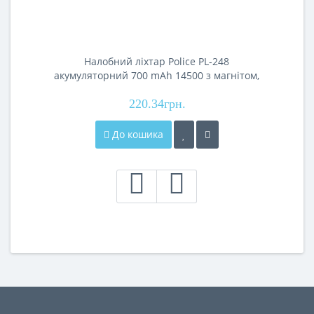
Налобний ліхтар Police PL-248
акумуляторний 700 mAh 14500 з магнітом,
500–600 люмен, USB Type-C, IPX4
220.34грн.
До кошика